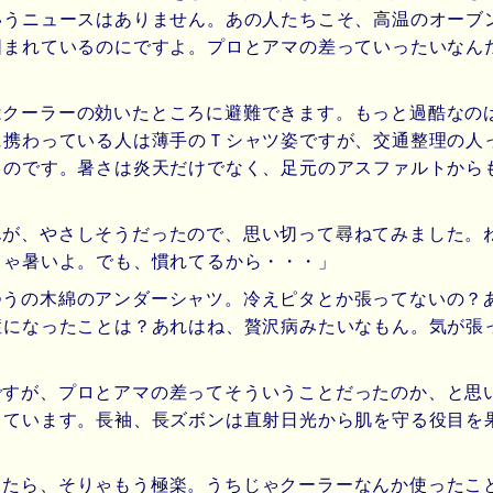
いうニュースはありません。あの人たちこそ、高温のオーブ
囲まれているのにですよ。プロとアマの差っていったいなん
はクーラーの効いたところに避難できます。もっと過酷なの
に携わっている人は薄手のＴシャツ姿ですが、交通整理の人
るのです。暑さは炎天だけでなく、足元のアスファルトから
んが、やさしそうだったので、思い切って尋ねてみました。
りゃ暑いよ。でも、慣れてるから・・・」
つうの木綿のアンダーシャツ。冷えピタとか張ってないの？
症になったことは？あれはね、贅沢病みたいなもん。気が張
ですが、プロとアマの差ってそういうことだったのか、と思
しています。長袖、長ズボンは直射日光から肌を守る役目を
。
ったら、そりゃもう極楽。うちじゃクーラーなんか使ったこ