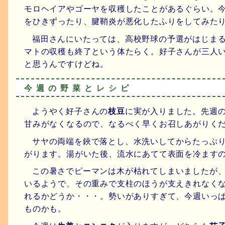
モロヘイアやゴーヤを収穫したことがあるぐらい。
をひきずったり、腱鞘炎が悪化したふりをしてみた
福田さんにいたっては、高校野球の予選がはじま
マトの収穫も終了という体たらく。好子さんが三人
と思うんですけどね。
今週の野菜とレシピ
ようやく好子さんの
枝豆
に実が入りました。先週
甘みがなくなるので、なるべく早くお召しあがりく
サヤの両端を鋏で落とし、水洗いしてからたっぷ
がります。湯がいた後、流水にあてて表面を冷ます
この暑さでピーマンは木が枯れてしまいましたが
いるようで、その重みで支柱のほうが支えきれなく
れるかどうか・・・。勢いがありすぎて、今週いっ
ものかも。