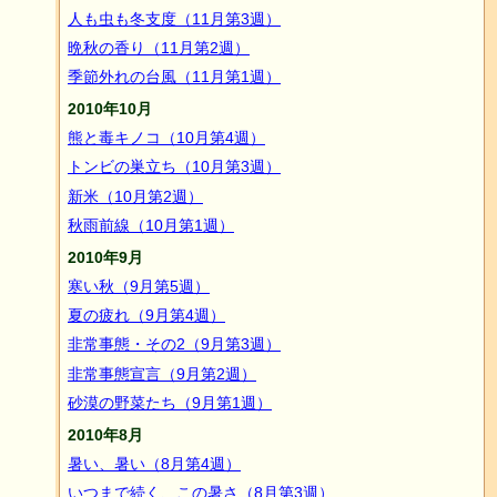
人も虫も冬支度（11月第3週）
晩秋の香り（11月第2週）
季節外れの台風（11月第1週）
2010年10月
熊と毒キノコ（10月第4週）
トンビの巣立ち（10月第3週）
新米（10月第2週）
秋雨前線（10月第1週）
2010年9月
寒い秋（9月第5週）
夏の疲れ（9月第4週）
非常事態・その2（9月第3週）
非常事態宣言（9月第2週）
砂漠の野菜たち（9月第1週）
2010年8月
暑い、暑い（8月第4週）
いつまで続く、この暑さ（8月第3週）