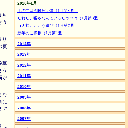
2010年1月
山の中は冷暖房完備（1月第4週）
うち
だれだ、暖冬なんていったヤツは（1月第3週）
そう
ゴミ拾いという遊び（1月第2週）
新年のご挨拶（1月第1週）
喋り
2014年
の夏
2013年
除草
2012年
そう
2011年
面が
2010年
名な
2009年
所に
2008年
うで
2007年
りに