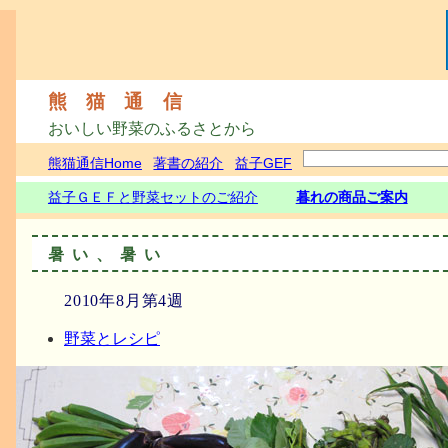
熊猫通信
おいしい野菜のふるさとから
熊猫通信Home
著書の紹介
益子GEF
益子ＧＥＦと野菜セットのご紹介
暮れの商品ご案内
暑い、暑い
2010年8月第4週
野菜とレシピ