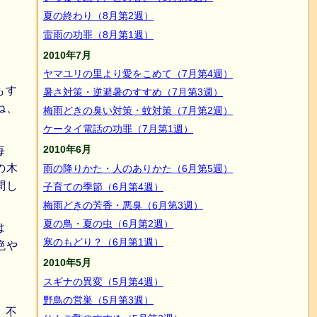
夏の終わり（8月第2週）
雷雨の功罪（8月第1週）
2010年7月
ヤマユリの里より愛をこめて（7月第4週）
もす
暑さ対策・逆避暑のすすめ（7月第3週）
ね、
梅雨どきの臭い対策・蚊対策（7月第2週）
ケータイ電話の功罪（7月第1週）
2010年6月
毎
の木
雨の降りかた・人のありかた（6月第5週）
問し
子育ての季節（6月第4週）
梅雨どきの芳香・悪臭（6月第3週）
夏の鳥・夏の虫（6月第2週）
は
寒のもどり？（6月第1週）
絶や
2010年5月
スギナの異変（5月第4週）
野鳥の営巣（5月第3週）
、不