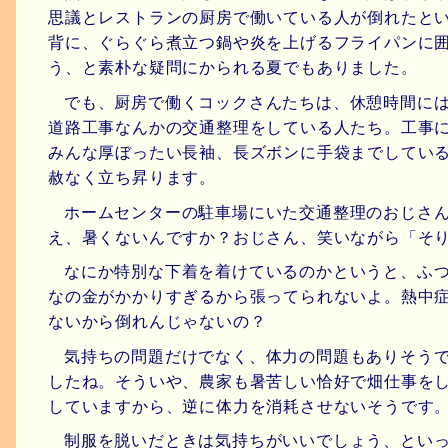
思議とレストランの厨房で働いている人が倒れたと
背に、ぐらぐら煮立つ鍋や炎を上げるフライパンに
う、と素朴な疑問にかられる夏でもありました。
でも、厨房で働くコックさんたちは、休憩時間に
道路工事なんかの交通整理をしている人たち。工事
みんな厚ぼったい長袖、長ズボンに手袋までしてい
赦なく立ち昇ります。
ホームセンターの駐車場にいた交通整理のおじさ
え、暑くないんですか？おじさん、笑いながら「そ
なにか特別な下着を着けているのかというと、ふ
なの金がかかりすぎるから張ってられないよ。熱中
ないから倒れんじゃないの？
気持ちの問題だけでなく、体力の問題もありそう
したね。そういや、農家も暑苦しい恰好で畑仕事を
していますから、逆に体力を消耗させないそうです
制服を脱いだときは気持ちがいいでしょう、とい