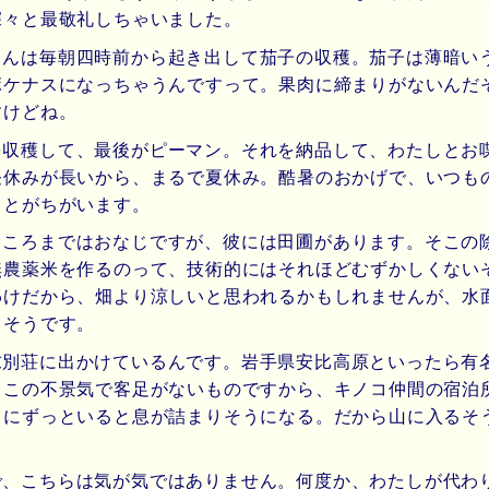
深々と最敬礼しちゃいました。
さんは毎朝四時前から起き出して茄子の収穫。茄子は薄暗い
ボケナスになっちゃうんですって。果肉に締まりがないんだ
すけどね。
を収穫して、最後がピーマン。それを納品して、わたしとお
昼休みが長いから、まるで夏休み。酷暑のおかげで、いつも
ことがちがいます。
ところまではおなじですが、彼には田圃があります。そこの
無農薬米を作るのって、技術的にはそれほどむずかしくない
わけだから、畑より涼しいと思われるかもしれませんが、水
るそうです。
末別荘に出かけているんです。岩手県安比高原といったら有
、この不景気で客足がないものですから、キノコ仲間の宿泊
ろにずっといると息が詰まりそうになる。だから山に入るそ
で、こちらは気が気ではありません。何度か、わたしが代わ