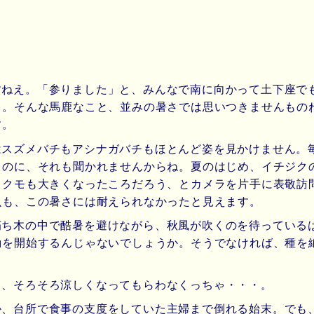
すねえ。「参りました」と、みんなで南に向かって土下座で
ら。そんな馬鹿なこと、並みの暑さでは思いつきませんもの
す。
はスズメバチもアシナガバチもほとんど姿を見かけません。
るのに、それも聞かれませんからね。夏のはじめ、イチジク
もクモも大きくなったころだろう、とカメラを片手に表敬訪
虫も、この暑さには耐えられなかったと見えます。
朽ち木の中で酷暑を避けながら、秋風が吹くのを待っている
動を開始するんじゃないでしょうか。そうでなければ、種を
も、そろそろ涼しくなってもらわなくっちゃ・・・。
か、台所で食事の支度をしていた主婦まで倒れる始末。でも