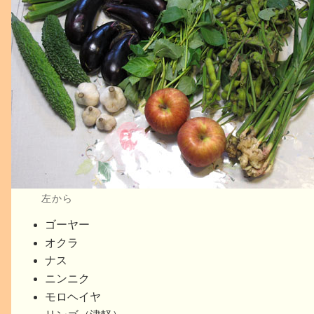
左から
ゴーヤー
オクラ
ナス
ニンニク
モロヘイヤ