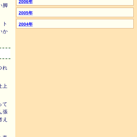
2006年
い脚
2005年
、ト
2004年
いか
つれ
仕上
。
って
ん張
考え