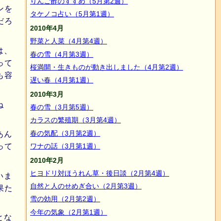
りんご酢のすすめ（5月第2週）
ンを
タケノコ占い（5月第1週）
だろ
2010年4月
野菜と人菜（4月第4週）
は、
春の雪（4月第3週）
って
桜満開・生きものが動き出しました（4月第2週）
も容
遅い春（4月第1週）
2010年3月
ね
春の雪（3月第5週）
カラスの繁殖期（3月第4週）
春の気配（3月第2週）
あん
ワナの話（3月第1週）
って
2010年2月
ヒヨドリ対ほうれん草・後日談（2月第4週）
いま
自然と人のせめぎ合い（2月第3週）
果た
雪の効用（2月第2週）
今年の気象（2月第1週）
とな