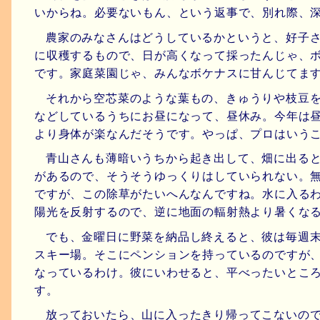
いからね。必要ないもん、という返事で、別れ際、
農家のみなさんはどうしているかというと、好子
に収穫するもので、日が高くなって採ったんじゃ、
です。家庭菜園じゃ、みんなボケナスに甘んじてま
それから空芯菜のような葉もの、きゅうりや枝豆
などしているうちにお昼になって、昼休み。今年は
より身体が楽なんだそうです。やっぱ、プロはいう
青山さんも薄暗いうちから起き出して、畑に出る
があるので、そうそうゆっくりはしていられない。
ですが、この除草がたいへんなんですね。水に入る
陽光を反射するので、逆に地面の輻射熱より暑くな
でも、金曜日に野菜を納品し終えると、彼は毎週
スキー場。そこにペンションを持っているのですが
なっているわけ。彼にいわせると、平べったいとこ
す。
放っておいたら、山に入ったきり帰ってこないの