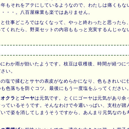
今年もそれをアテにしているようなので、わたしは痛くもな
り・・・。八百屋稼業も楽ではありません。
ると仕事どころではなくなって、やっと終わったと思ったら
いてくれたら、野菜セットの内容ももっと充実するんじゃな
のにわか雨が効いたようです。枝豆は収穫後、時間が経つに
ださい。
りの塩で揉むとサヤの表皮がなめらかになり、色もきれいに
のも色落ちを防ぐコツ。最後にもう一度塩をふってください
、
オクラ
と
ゴーヤ
は元気です。とくにゴーヤは元気があり余
なっているそうです。そんなわけで今週いっぱい、支柱が踏
ぱいで姿を消してしまうそうですから、あんまり元気なのも