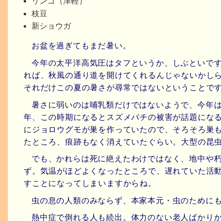
リンゴ（津軽）
枝豆
新ショウガ
お盆を過ぎてもまだ暑い。
今年の太平洋高気圧はタフというか、しぶといで
れば、秋風の通り道を開けてくれるんじゃないかし
それだけこの夏の暑さが尋常ではないということで
暑さに弱いのは哺乳類だけではないようで、今年
年、この時期になるとスズメバチの被害が話題にな
にジョロウグモが巣を作っていたので、そろそろ巣
たところ、痕跡もなく消えていたぐらい。大型の昆
でも、かれらは死に絶えたわけではなく、地中や
ず。気温がほどよくなったところで、遅れていた活
すことになってしまいますからね。
虫の息の人類のみならず、本家本元・虫のために
熱中症で倒れる人も続出。体力のない老人ばかり